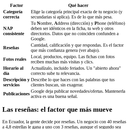
Factor
Qué hacer
Categoría
Elige la categoría principal exacta de tu negocio (y
correcta
secundarias si aplica). Es de lo que más pesa.
Tu
N
ombre,
A
ddress (dirección) y
P
hone (teléfono)
NAP
deben ser idénticos en la ficha, tu web y otros
consistente
directorios. Datos que no coinciden confunden a
Google.
Cantidad, calificación y que respondas. Es el factor
Reseñas
que más confianza genera (ver abajo).
Local, productos, equipo. Las fichas con fotos
Fotos reales
reciben muchas más visitas y clics.
Horario al
Actualízalo, incluido feriados. Un "abierto ahora"
día
correcto sube tu relevancia.
Descripción y
Describe lo que haces con las palabras que tus
servicios
clientes buscan, sin exagerar.
Google deja publicar novedades/ofertas. Mantenerla
Publicaciones
activa es una buena señal.
Las reseñas: el factor que más mueve
En Ecuador, la gente decide por reseñas. Un negocio con 40 reseñas
a 4,8 estrellas le gana a uno con 3 reseñas, aunque el segundo sea