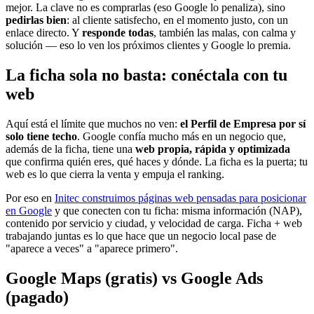
mejor. La clave no es comprarlas (eso Google lo penaliza), sino
pedirlas bien
: al cliente satisfecho, en el momento justo, con un
enlace directo. Y
responde todas
, también las malas, con calma y
solución — eso lo ven los próximos clientes y Google lo premia.
La ficha sola no basta: conéctala con tu
web
Aquí está el límite que muchos no ven:
el Perfil de Empresa por sí
solo tiene techo
. Google confía mucho más en un negocio que,
además de la ficha, tiene una
web propia, rápida y optimizada
que confirma quién eres, qué haces y dónde. La ficha es la puerta; tu
web es lo que cierra la venta y empuja el ranking.
Por eso en
Initec construimos páginas web pensadas para posicionar
en Google
y que conecten con tu ficha: misma información (NAP),
contenido por servicio y ciudad, y velocidad de carga. Ficha + web
trabajando juntas es lo que hace que un negocio local pase de
"aparece a veces" a "aparece primero".
Google Maps (gratis) vs Google Ads
(pagado)