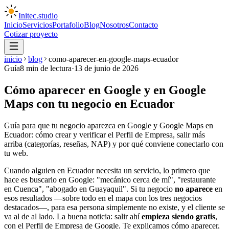
Initec
.
studio
Inicio
Servicios
Portafolio
Blog
Nosotros
Contacto
Cotizar proyecto
inicio
blog
como-aparecer-en-google-maps-ecuador
Guía
8
min de lectura
·
13 de junio de 2026
Cómo aparecer en Google y en Google
Maps con tu negocio en Ecuador
Guía para que tu negocio aparezca en Google y Google Maps en
Ecuador: cómo crear y verificar el Perfil de Empresa, salir más
arriba (categorías, reseñas, NAP) y por qué conviene conectarlo con
tu web.
Cuando alguien en Ecuador necesita un servicio, lo primero que
hace es buscarlo en Google: "mecánico cerca de mí", "restaurante
en Cuenca", "abogado en Guayaquil". Si tu negocio
no aparece
en
esos resultados —sobre todo en el mapa con los tres negocios
destacados—, para esa persona simplemente no existe, y el cliente se
va al de al lado. La buena noticia: salir ahí
empieza siendo gratis
,
con el Perfil de Empresa de Google. Te explicamos cómo aparecer,