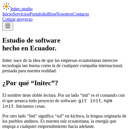
Initec
.
studio
Inicio
Servicios
Portafolio
Blog
Nosotros
Contacto
Cotizar proyecto
Estudio de software
hecho en Ecuador.
Initec nace de la idea de que las empresas ecuatorianas merecen
tecnología tan buena como la de cualquier compañía internacional,
pensada para nuestra realidad.
¿Por qué “Initec”?
El nombre tiene doble lectura. Por un lado
“init”
es el comando con
git init
npm
el que arranca todo proyecto de software:
,
init
. Iniciamos cosas.
Por otro lado
“Inti”
significa “sol” en kichwa, la lengua originaria de
los pueblos andinos. Es nuestra raíz ecuatoriana, la energía que
empuja a cualquier emprendimiento hacia adelante.