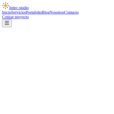
Initec
.
studio
Inicio
Servicios
Portafolio
Blog
Nosotros
Contacto
Cotizar proyecto