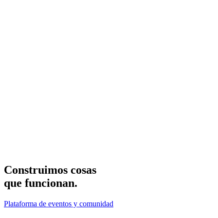
Nada de templates clonados. Tu marca, tus colores, tu estructura.
Cada proyecto nace de entender tu negocio.
Conocimiento local
Integraciones con PayPhone, DeUna, Kushki, SRI, WhatsApp
Business. Conocemos el mercado ecuatoriano porque vivimos aquí.
Plazos reales que cumplimos
Sitios web entregados en 1-2 semanas. Ecommerce en 2-4 semanas.
Sin desaparecer al cobrar el anticipo.
Construimos cosas
que funcionan.