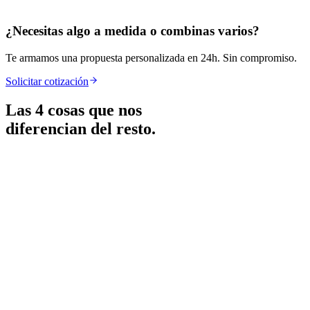
¿Necesitas algo a medida o combinas varios?
Te armamos una propuesta personalizada en 24h. Sin compromiso.
Solicitar cotización
Las 4 cosas que nos
diferencian del resto.
Tecnología real
Construimos con Next.js, React, TypeScript — la misma stack que
usan Vercel, Stripe y Notion. No plantillas Wix ni WordPress
baratos.
Diseño 100% a tu medida