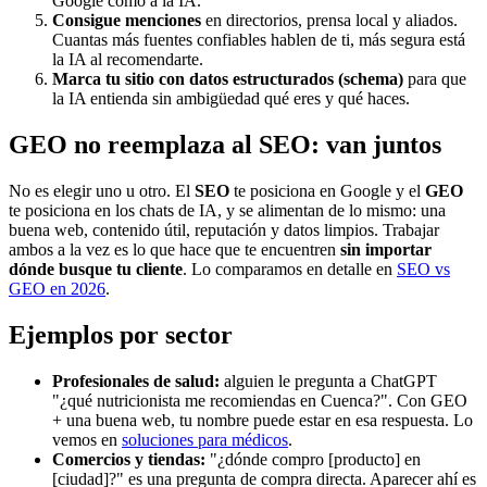
Google como a la IA.
Consigue menciones
en directorios, prensa local y aliados.
Cuantas más fuentes confiables hablen de ti, más segura está
la IA al recomendarte.
Marca tu sitio con datos estructurados (schema)
para que
la IA entienda sin ambigüedad qué eres y qué haces.
GEO no reemplaza al SEO: van juntos
No es elegir uno u otro. El
SEO
te posiciona en Google y el
GEO
te posiciona en los chats de IA, y se alimentan de lo mismo: una
buena web, contenido útil, reputación y datos limpios. Trabajar
ambos a la vez es lo que hace que te encuentren
sin importar
dónde busque tu cliente
. Lo comparamos en detalle en
SEO vs
GEO en 2026
.
Ejemplos por sector
Profesionales de salud:
alguien le pregunta a ChatGPT
"¿qué nutricionista me recomiendas en Cuenca?". Con GEO
+ una buena web, tu nombre puede estar en esa respuesta. Lo
vemos en
soluciones para médicos
.
Comercios y tiendas:
"¿dónde compro [producto] en
[ciudad]?" es una pregunta de compra directa. Aparecer ahí es