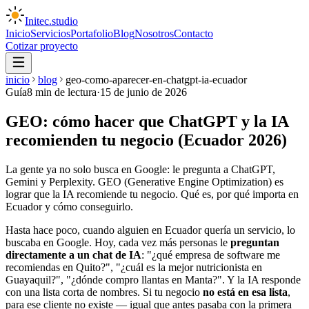
Initec
.
studio
Inicio
Servicios
Portafolio
Blog
Nosotros
Contacto
Cotizar proyecto
inicio
blog
geo-como-aparecer-en-chatgpt-ia-ecuador
Guía
8
min de lectura
·
15 de junio de 2026
GEO: cómo hacer que ChatGPT y la IA
recomienden tu negocio (Ecuador 2026)
La gente ya no solo busca en Google: le pregunta a ChatGPT,
Gemini y Perplexity. GEO (Generative Engine Optimization) es
lograr que la IA recomiende tu negocio. Qué es, por qué importa en
Ecuador y cómo conseguirlo.
Hasta hace poco, cuando alguien en Ecuador quería un servicio, lo
buscaba en Google. Hoy, cada vez más personas le
preguntan
directamente a un chat de IA
: "¿qué empresa de software me
recomiendas en Quito?", "¿cuál es la mejor nutricionista en
Guayaquil?", "¿dónde compro llantas en Manta?". Y la IA responde
con una lista corta de nombres. Si tu negocio
no está en esa lista
,
para ese cliente no existe — igual que antes pasaba con la primera